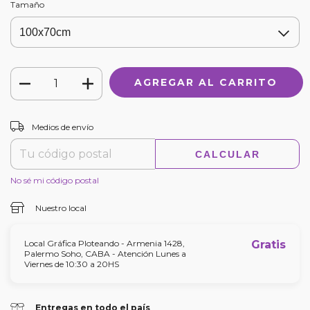
Tamaño
CAMBIAR CP
Entregas para el CP:
Medios de envío
CALCULAR
No sé mi código postal
Nuestro local
Local Gráfica Ploteando - Armenia 1428,
Gratis
Palermo Soho, CABA - Atención Lunes a
Viernes de 10:30 a 20HS
Entregas en todo el país