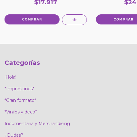
chanfle
$17.917
$24
COMPRAR
COMPRAR
Categorías
¡Hola!
*Impresiones*
*Gran formato*
*Vinilos y deco*
Indumentaria y Merchandising
¿Dudas?