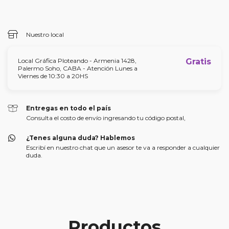
Iniciá sesión
y usá tus datos de entrega
No sé mi código postal
Nuestro local
Local Gráfica Ploteando - Armenia 1428,
Gratis
Palermo Soho, CABA - Atención Lunes a
Viernes de 10:30 a 20HS
Entregas en todo el país
Consulta el costo de envío ingresando tu código postal,
¿Tenes alguna duda? Hablemos
Escribí en nuestro chat que un asesor te va a responder a cualquier
duda.
Productos